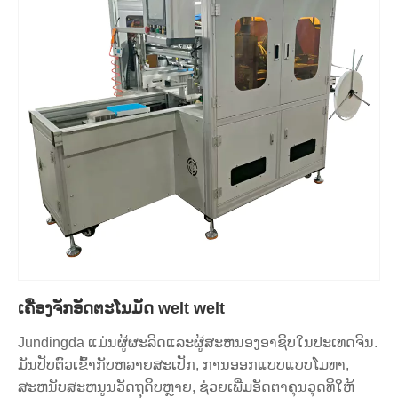
ເຄື່ອງຈັກອັດຕະໂນມັດ welt welt
Jundingda ແມ່ນຜູ້ຜະລິດແລະຜູ້ສະຫນອງອາຊີບໃນປະເທດຈີນ.
ມັນປັບຕົວເຂົ້າກັບຫລາຍສະເປັກ, ການອອກແບບແບບໂມທາ,
ສະຫນັບສະຫນູນວັດຖຸດິບຫຼາຍ, ຊ່ວຍເພີ່ມອັດຕາຄຸນວຸດທິໃຫ້