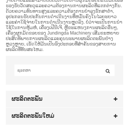
ງ່າຍດາຍແລະສາມາດປັບຕົວກໍານົດການຜູກມັດອັດຕະໂນມັດເພື່ອ
ຮອງຮັບວັດສະດຸແລະຄວາມຕ້ອງການການຜະລິດທີ່ແຕກຕ່າງກັນ.
ດ້ວຍຄວາມທົນທານສູງແລະຄວາມຕ້ອງການບໍາລຸງຮັກສາຕ່ໍາ,
ອຸປະກອນຮັບປະກັນການດໍາເນີນງານທີ່ຫມັ້ນຄົງໃນໄລຍະຍາວ
ແລະຄ່າໃຊ້ຈ່າຍໃນການດໍາເນີນງານຫຼຸດລົງ. ບໍ່ວ່າຈະເປັນການນໍາ
ໃຊ້ໃນການຫຸ້ມຫໍ່, ເຄື່ອງເຟີນີເຈີ, ຫຼືຂະແຫນງການຜະລິດອື່ນໆ,
ເຄື່ອງຜູກມັດຂອບຂອງ Jundingda Machinery ເສີມຂະຫຍາຍ
ປະສິດທິພາບການຜະລິດແລະຄຸນນະພາບຜະລິດຕະພັນຢ່າງ
ຫຼວງຫຼາຍ, ເຮັດໃຫ້ມັນເປັນອົງປະກອບທີ່ສໍາຄັນຂອງສາຍການ
ຜະລິດທີ່ທັນສະໄຫມ.
ຜະລິດຕະພັນ
ຜະລິດຕະພັນໃຫມ່