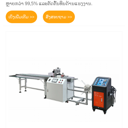
ຫຼາຍກວ່າ 99,5% ແລະຕັດຕົ້ນທຶນດ້ານແຮງງານ.
ເບິ່ງເພີ່ມເຕີມ >>
ສົ່ງສອບຖາມ >>