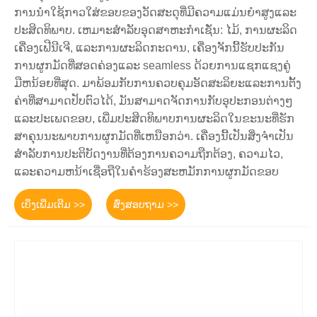
ການນໍາໃຊ້ກາວໃສ່ຂອບຂອງວັດສະດຸທີ່ມີຄວາມແມ່ນຍໍາສູງແລະ
ປະສິດທິພາບ. ເຫມາະສໍາລັບອຸດສາຫະກໍາເຊັ່ນ: ໄມ້, ການຜະລິດ
ເຄື່ອງເຟີນີເຈີ, ແລະການຜະລິດກະດານ, ເຄື່ອງຈັກນີ້ຮັບປະກັນ
ການຜູກມັດທີ່ສອດຄ່ອງແລະ seamless ດ້ວຍການແຊກແຊງຄູ່
ມືຫນ້ອຍທີ່ສຸດ. ມາພ້ອມກັບການຄວບຄຸມອັດສະລິຍະແລະການຕັ້ງ
ຄ່າທີ່ສາມາດປັບຕົວໄດ້, ມັນສາມາດຈັດການກັບອຸປະກອນຕ່າງໆ
ແລະປະເພດຂອບ, ເພີ່ມປະສິດທິພາບການຜະລິດໃນຂະນະທີ່ຮັກ
ສາຄຸນນະພາບການຜູກມັດທີ່ເຫນືອກວ່າ. ເຄື່ອງນີ້ເປັນສິ່ງຈໍາເປັນ
ສໍາລັບການປະຕິບັດງານທີ່ຕ້ອງການຄວາມຖືກຕ້ອງ, ຄວາມໄວ,
ແລະຄວາມຫນ້າເຊື່ອຖືໃນຄໍາຮ້ອງສະຫມັກການຜູກມັດຂອບ
ເບິ່ງເພີ່ມເຕີມ >>
ສົ່ງສອບຖາມ >>