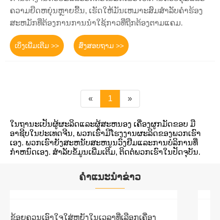
ຄວາມຍືດຫຍຸ່ນຫຼາຍຂື້ນ, ເຮັດໃຫ້ມັນເຫມາະສົມສໍາລັບຄໍາຮ້ອງ
ສະຫມັກທີ່ຕ້ອງການການນໍາໃຊ້ກາວທີ່ຖືກຕ້ອງຕາມແຄມ.
ເບິ່ງເພີ່ມເຕີມ >>
ສົ່ງສອບຖາມ >>
«
1
»
ໃນຖານະເປັນຜູ້ຜະລິດແລະຜູ້ສະຫນອງ ເຄື່ອງຜູກມັດຂອບ ມື
ອາຊີບໃນປະເທດຈີນ, ພວກເຮົາມີໂຮງງານຜະລິດຂອງພວກເຮົາ
ເອງ. ພວກເຮົາຍັງສະຫນັບສະຫນູນວົງຢືມແລະການບໍລິການທີ່
ກໍາຫນົດເອງ. ສໍາລັບຂໍ້ມູນເພີ່ມເຕີມ, ຕິດຕໍ່ພວກເຮົາໃນປັດຈຸບັນ.
ຄໍາແນະນໍາຂ່າວ
ເຄື່ອງກອງຜ້າກາກບອນວັດສະດຸກອງແມ່ນຫຍັງ?