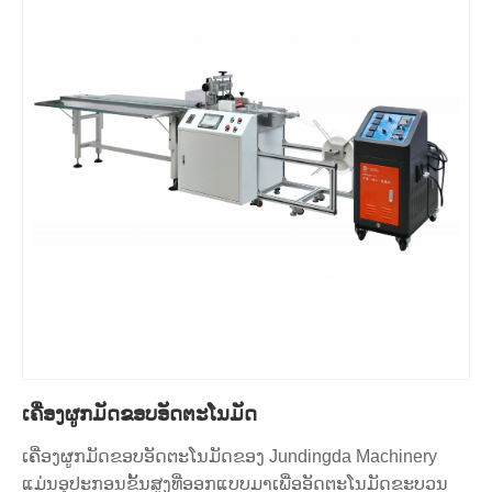
ເຄື່ອງຜູກມັດຂອບອັດຕະໂນມັດ
ເຄື່ອງຜູກມັດຂອບອັດຕະໂນມັດຂອງ Jundingda Machinery
ແມ່ນອຸປະກອນຂັ້ນສູງທີ່ອອກແບບມາເພື່ອອັດຕະໂນມັດຂະບວນ