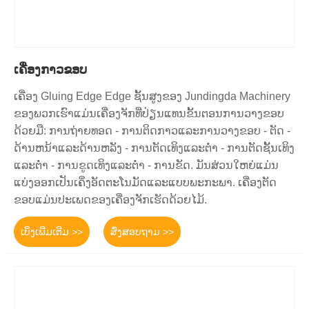
ເຄື່ອງກາວຂອບ
ເຄື່ອງ Gluing Edge Edge ຊັ້ນສູງຂອງ Jundingda Machinery
ຂອງພວກເຮົາແມ່ນເຄື່ອງຈັກທີ່ປ່ຽນແທນຂັ້ນຕອນການວາງຂອບ
ດ້ວຍມື: ການຖ່າຍທອດ - ການຕິດກາວແລະການວາງຂອບ - ຕັດ -
ດ້ານຫນ້າແລະດ້ານຫລັງ - ການຕັດເທິງແລະຕ່ໍາ - ການຕັດຊັ້ນເທິງ
ແລະຕ່ໍາ - ການຂູດເທິງແລະຕ່ໍາ - ການຂັດ. ມັນສ່ວນໃຫຍ່ແມ່ນ
ແບ່ງອອກເປັນເຄິ່ງອັດຕະໂນມັດແລະແບບພະກະພາ. ເຄື່ອງຕັດ
ຂອບແມ່ນປະເພດຂອງເຄື່ອງຈັກເຮັດດ້ວຍໄມ້.
ເບິ່ງເພີ່ມເຕີມ >>
ສົ່ງສອບຖາມ >>