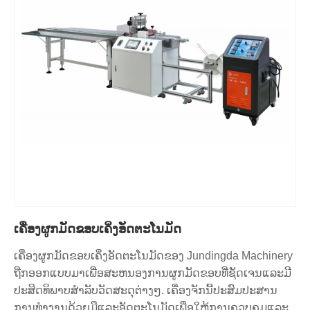
ເຄື່ອງຜູກມັດຂອບເຄິ່ງອັດຕະໂນມັດ
ເຄື່ອງຜູກມັດຂອບເຄິ່ງອັດຕະໂນມັດຂອງ Jundingda Machinery
ຖືກອອກແບບມາເພື່ອສະຫນອງການຜູກມັດຂອບທີ່ຊັດເຈນແລະມີ
ປະສິດທິພາບສໍາລັບວັດສະດຸຕ່າງໆ. ເຄື່ອງຈັກນີ້ປະສົມປະສານ
ການທໍາງານດ້ວຍມືແລະອັດຕະໂນມັດເພື່ອໃຫ້ການຄວບຄຸມແລະ