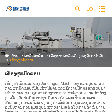
LO
ບ້ານ
ຜະລິດຕະພັນ
ເຄື່ອງການຜະລິດເຄື່ອງກອງອັດຕະໂນມັດ
ເຄື່ອງຜູກມັດຂອບ
ເຄື່ອງຜູກມັດຂອບ
ເຄື່ອງຜູກມັດຂອບຂອງ Jundingda Machinery ແມ່ນອຸປະກອນ
ການຜູກມັດຂອບທີ່ມີປະສິດທິພາບແລະຊັດເຈນທີ່ຖືກອອກແບບມາ
ເພື່ອຕອບສະຫນອງຄວາມຕ້ອງການການຜະລິດອຸດສາຫະກໍາຕ່າງ
ໆ. ເຄື່ອງຮັບປະກັນການຜູກມັດຂອບໄວແລະເປັນເອກະພາບ,
ສະຫນອງຄວາມເຂັ້ມແຂງຂອງກາວທີ່ສອດຄ່ອງແລະຄຸນນະພາບ.
ລະບົບການຄວບຄຸມແບບພິເສດຂອງມັນເຮັດໃຫ້ການດໍາເນີນງານ