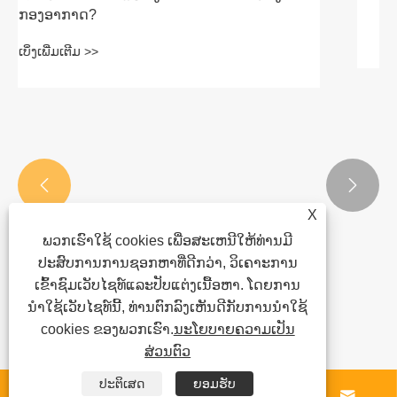
ເບິ່ງເພີ່ມເຕີມ >>


X
ພວກເຮົາໃຊ້ cookies ເພື່ອສະເຫນີໃຫ້ທ່ານມີ
ປະສົບການການຊອກຫາທີ່ດີກວ່າ, ວິເຄາະການ
ເຂົ້າຊົມເວັບໄຊທ໌ແລະປັບແຕ່ງເນື້ອຫາ. ໂດຍການ
ນໍາໃຊ້ເວັບໄຊທ໌ນີ້, ທ່ານຕົກລົງເຫັນດີກັບການນໍາໃຊ້
cookies ຂອງພວກເຮົາ.
ນະໂຍບາຍຄວາມເປັນ
ສ່ວນຕົວ
ປະຕິເສດ
ຍອມຮັບ



