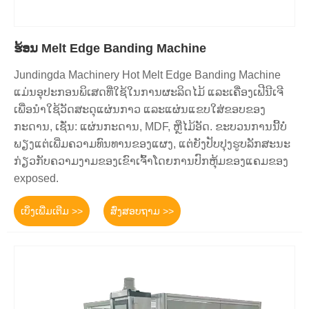
ຮ້ອນ Melt Edge Banding Machine
Jundingda Machinery Hot Melt Edge Banding Machine
ແມ່ນອຸປະກອນພິເສດທີ່ໃຊ້ໃນການຜະລິດໄມ້ ແລະເຄື່ອງເຟີນີເຈີ
ເພື່ອນຳໃຊ້ວັດສະດຸແຜ່ນກາວ ແລະແຜ່ນແຂບໃສ່ຂອບຂອງ
ກະດານ, ເຊັ່ນ: ແຜ່ນກະດານ, MDF, ຫຼືໄມ້ອັດ. ຂະບວນການນີ້ບໍ່
ພຽງແຕ່ເພີ່ມຄວາມທົນທານຂອງແຜງ, ແຕ່ຍັງປັບປຸງຮູບລັກສະນະ
ກ່ຽວກັບຄວາມງາມຂອງເຂົາເຈົ້າໂດຍການປົກຫຸ້ມຂອງແຄມຂອງ
exposed.
ເບິ່ງເພີ່ມເຕີມ >>
ສົ່ງສອບຖາມ >>